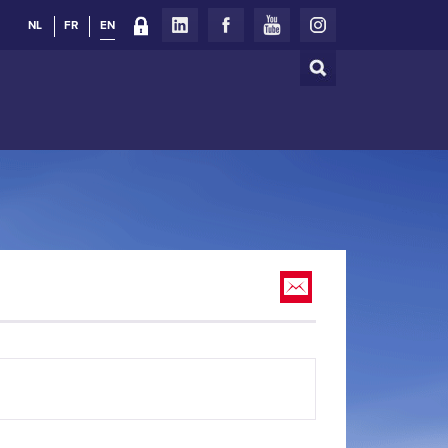
NL
FR
EN
Search
Search
form