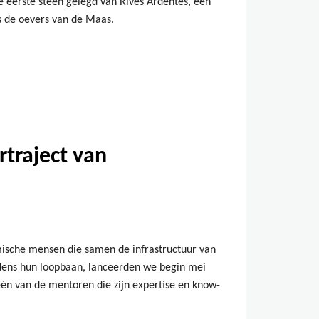
 eerste steen gelegd van Rives Ardentes, een
s de oevers van de Maas.
rtraject van
mische mensen die samen de infrastructuur van
jdens hun loopbaan, lanceerden we begin mei
én van de mentoren die zijn expertise en know-