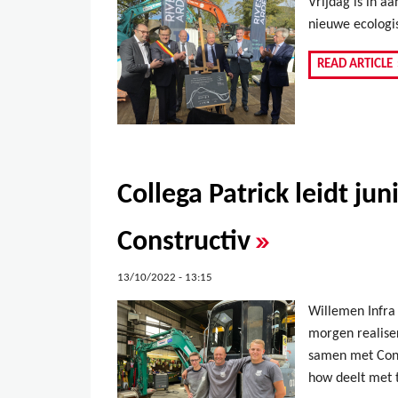
Vrijdag is in 
nieuwe ecologi
READ ARTICLE
Collega Patrick leidt ju
»
Constructiv
13/10/2022 - 13:15
Willemen Infra
morgen realise
samen met Cons
how deelt met t