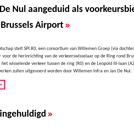
De Nul aangeduid als voorkeursbie
»
 Brussels Airport
schap stelt SPI.R0, een consortium van Willemen Groep (via dochterb
 voor de herinrichting van de verkeerswisselaar op de Ring rond Brus
al het wisselende verkeer tussen de ring (R0) en de Leopold III-laan (
erken zullen uitgevoerd worden door Willemen Infra en Jan De Nul.
»
»
 ingehuldigd