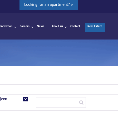
Looking for an apartment? »
Innovation
Careers
News
About us
Contact
Real Estate
jven