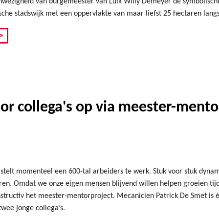
aanwezigheid van burgemeester van Luik Willy Demeyer de symbolische
sche stadswijk met een oppervlakte van maar liefst 25 hectaren lang
»
nior collega's op via meester-mento
 stelt momenteel een 600-tal arbeiders te werk. Stuk voor stuk dyna
ren. Omdat we onze eigen mensen blijvend willen helpen groeien ti
tructiv het meester-mentorproject. Mecanicien Patrick De Smet is é
wee jonge collega’s.