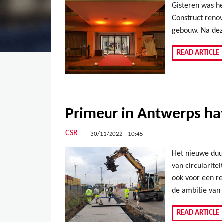
Gisteren was he
Construct reno
gebouw. Na dez
READ ARTICLE
Primeur in Antwerps hav
CSR
30/11/2022 - 10:45
Het nieuwe duu
van circularite
ook voor een re
de ambitie van 
READ ARTICLE