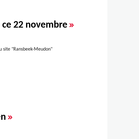
»
u ce 22 novembre
 du site "Ransbeek-Meudon"
»
en