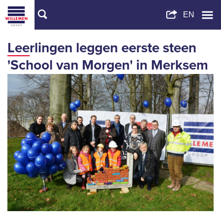
Leerlingen leggen eerste steen
'School van Morgen' in Merksem