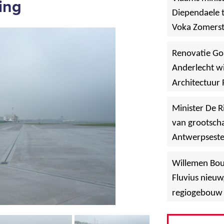
ing
Diependaele t
Voka Zomerst
werf in Asse
Renovatie Go
Anderlecht wi
Architectuur 
Minister De R
van grootscha
Antwerpsest
»
Hoboken
Willemen Bo
Fluvius nieuw
regiogebouw 