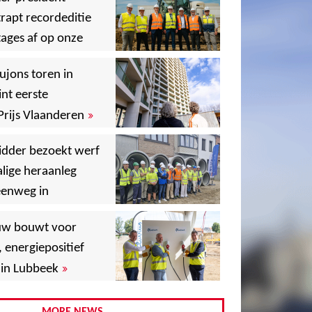
rapt recordeditie
ages af op onze
»
,
ujons toren in
nt eerste
»
Prijs Vlaanderen
,
idder bezoekt werf
lige heraanleg
,
,
eenweg in
,
uw bouwt voor
,
, energiepositief
»
in Lubbeek
,
,