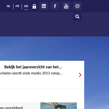
NL
FR
EN
Search
Search
form
Bekijk het jaaroverzicht van het...
chelen wordt sinds medio 2013 volop...
er-president