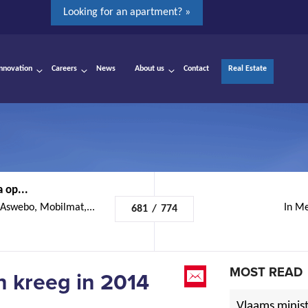
Looking for an apartment? »
Innovation
Careers
News
About us
Contact
Real Estate
 op...
Aswebo, Mobilmat,...
In Me
681
/
774
MOST READ
 kreeg in 2014
Vlaams minist