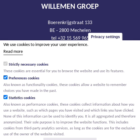
WILLEMEN GROEP
Boerenkrijgstraat 133
BE - 2800 Mechelen
Privacy settings
tel +32 15 569 965
We use cookies to improve your user experience.
groep@willemen.be
Read more
VAT BE 0466.256.432
Strictly necessary cookies
RLP Antwerp, department Mechelen
These cookies are essential for you to browse the website and use its features.
Preferences cookies
Also known as functionality cookies, these cookies allow a website to remember
choices you have made in the past.
Statistics cookies
Also known as performance cookies, these cookies collect information about how you
use a website, such as which pages you have visited and which links you have clicked.
None of this information can be used to identify you. It is all aggregated and therefore
anonymized. Their sole purpose is to improve the website functions. This includes
cookies from third-party analytics services, as long as the cookies are for the exclusive
use of the owner of the website visited.