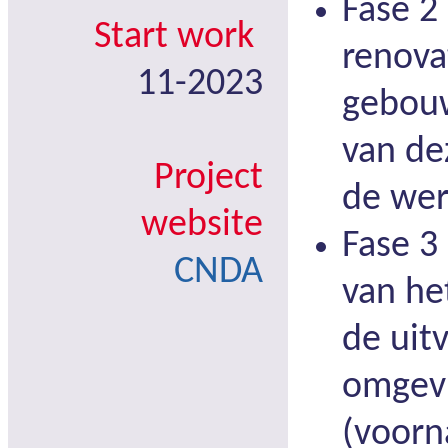
Fase 2
Start work
renova
11-2023
gebouw
van dez
Project
de wer
website
Fase 3
CNDA
van he
de uit
omgev
(voorn