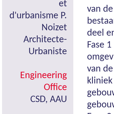
et
van de 
d'urbanisme P.
bestaa
Noizet
deel e
Architecte-
Fase 1
Urbaniste
omgevi
van de
Engineering
klinie
Office
gebouw
CSD, AAU
gebouw