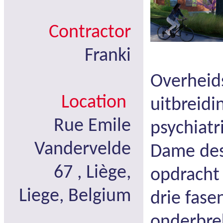
Contractor
Franki
Overheid
Location
uitbreidi
Rue Emile
psychiatr
Vandervelde
Dame des
67 , Liège,
opdracht 
Liege, Belgium
drie fase
onderbre