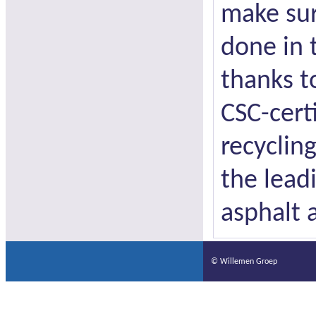
make sur
done in 
thanks 
CSC-cert
recycling
the lead
asphalt 
© Willemen Groep