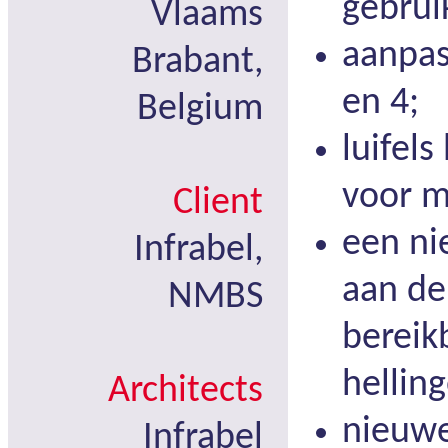
gebru
Vlaams
aanpas
Brabant,
en 4;
Belgium
luifels
voor m
Client
een ni
Infrabel,
aan de
NMBS
bereik
hellin
Architects
nieuwe
Infrabel