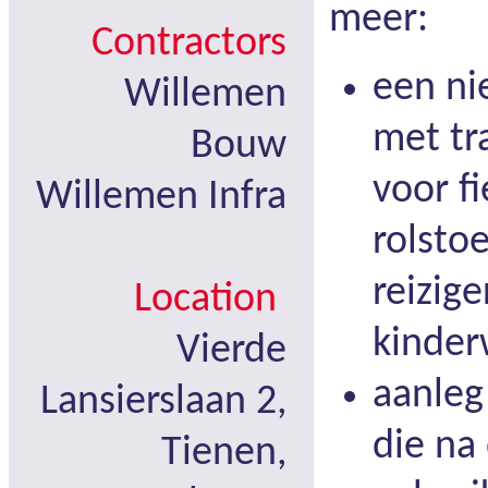
meer:
Contractors
een n
Willemen
met tr
Bouw
voor fi
Willemen Infra
rolsto
reizig
Location
kinder
Vierde
aanleg
Lansierslaan 2,
die na
Tienen,