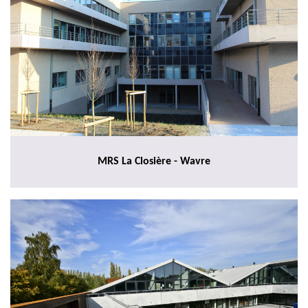
MRS La Closière - Wavre