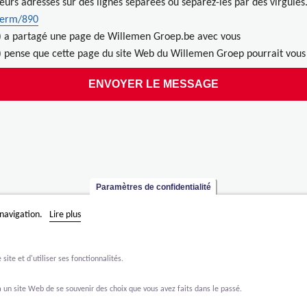
ieurs adresses sur des lignes séparées ou séparez-les par des virgules
term/890
) a partagé une page de Willemen Groep.be avec vous
 pense que cette page du site Web du Willemen Groep pourrait vous 
Paramètres de confidentialité
 navigation.
Lire plus
ite et d'utiliser ses fonctionnalités.
 un site Web de se souvenir des choix que vous avez faits dans le passé.