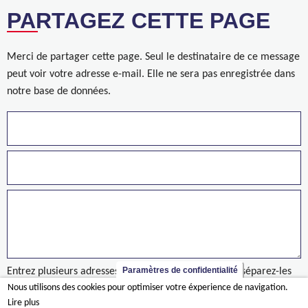
PARTAGEZ CETTE PAGE
Merci de partager cette page. Seul le destinataire de ce message
peut voir votre adresse e-mail. Elle ne sera pas enregistrée dans
notre base de données.
Paramètres de confidentialité
Entrez plusieurs adresses sur des lignes séparées ou séparez-les
Nous utilisons des cookies pour optimiser votre éxperience de navigation.
par des virgules.
Lire plus
nieuws/eerste-steen-voor-ambassade-kinshasa-gelegd