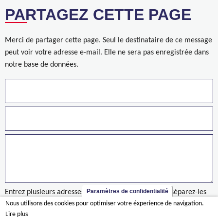
PARTAGEZ CETTE PAGE
Merci de partager cette page. Seul le destinataire de ce message
peut voir votre adresse e-mail. Elle ne sera pas enregistrée dans
notre base de données.
Paramètres de confidentialité
Entrez plusieurs adresses sur des lignes séparées ou séparez-les
Nous utilisons des cookies pour optimiser votre éxperience de navigation.
par des virgules.
Lire plus
nieuws/werken-starten-aan-ontbrekende-schakel-van-