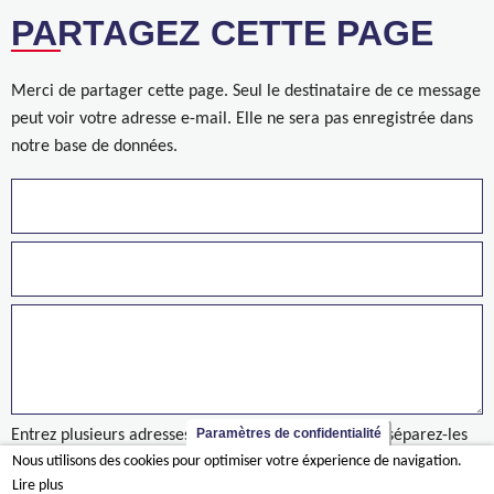
PARTAGEZ CETTE PAGE
Merci de partager cette page. Seul le destinataire de ce message
peut voir votre adresse e-mail. Elle ne sera pas enregistrée dans
notre base de données.
Paramètres de confidentialité
Entrez plusieurs adresses sur des lignes séparées ou séparez-les
Nous utilisons des cookies pour optimiser votre éxperience de navigation.
par des virgules.
Lire plus
project/freinetschool-de-kring-berchem