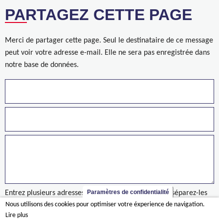
PARTAGEZ CETTE PAGE
Merci de partager cette page. Seul le destinataire de ce message
peut voir votre adresse e-mail. Elle ne sera pas enregistrée dans
notre base de données.
Paramètres de confidentialité
Entrez plusieurs adresses sur des lignes séparées ou séparez-les
Nous utilisons des cookies pour optimiser votre éxperience de navigation.
par des virgules.
Lire plus
Prolongation des quais - Louvain-la-Neuve