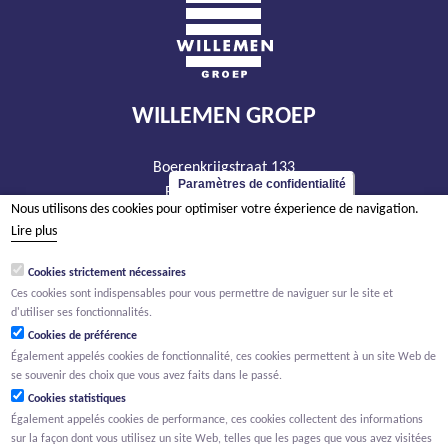
WILLEMEN GROEP
Boerenkrijgstraat 133
Paramètres de confidentialité
BE - 2800 Malines
Nous utilisons des cookies pour optimiser votre éxperience de navigation.
tél +32 15 569 965
Lire plus
groep@willemen.be
Cookies strictement nécessaires
TVA BE 0466.256.432
Ces cookies sont indispensables pour vous permettre de naviguer sur le site et
RPM Anvers, département Malines
d'utiliser ses fonctionnalités.
Cookies de préférence
Également appelés cookies de fonctionnalité, ces cookies permettent à un site Web de
se souvenir des choix que vous avez faits dans le passé.
Cookies statistiques
Également appelés cookies de performance, ces cookies collectent des informations
sur la façon dont vous utilisez un site Web, telles que les pages que vous avez visitées