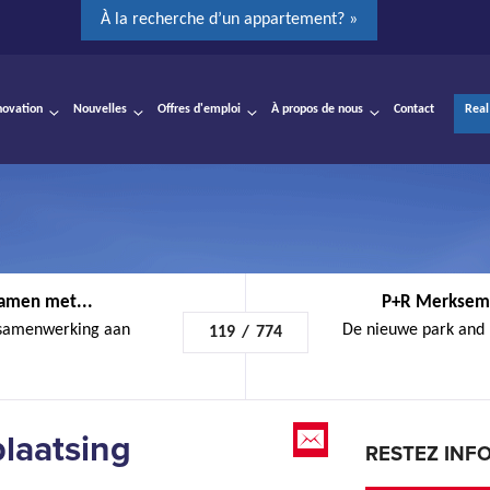
À la recherche d’un appartement? »
novation
Nouvelles
Offres d'emploi
À propos de nous
Contact
Real
amen met...
P+R Merksem 
 samenwerking aan
De nieuwe park and 
119
/
774
laatsing
RESTEZ INF