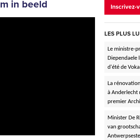
em in beeld
Inscrivez-v
LES PLUS LU
Le ministre-p
Diependaele l
d'été de Voka
»
à Asse.
La rénovation
à Anderlecht 
premier Archi
»
Vlaanderen
Minister De R
van grootscha
Antwerpsest