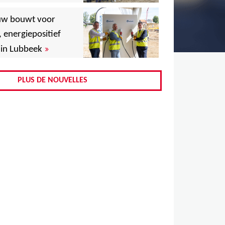
,
uw bouwt voor
,
, energiepositief
»
in Lubbeek
,
,
PLUS DE NOUVELLES
,
,
,
,
,