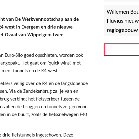
»
Hoboken
Willemen Bo
acht van De Werkvennootschap aan de
Fluvius nieuw
4-west in Evergem en drie nieuwe
regiogebouw 
het Ovaal van Wippelgem twee
an Euro-Silo goed opschieten, worden ook
ngepakt. Het gaat om ‘quick wins’, met
en en -tunnels op de R4-west.
etsers veilig over de R4 en de langslopende
sen. Via de Zandekenbrug zal je van en
brug verbindt het fietsverkeer tussen de
zullen de bruggen en tunnels zorgen voor
en in de buurt, zoals de fietssnelwegen F40
 drie fietstunnels ingeschoven. Deze