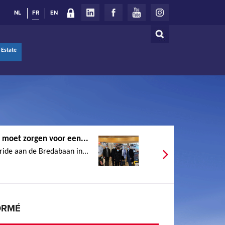
NL
FR
EN
Rechercher
Formulaire
 Estate
de
recherche
moet zorgen voor een...
ride aan de Bredabaan in...
ORMÉ