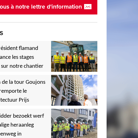
ous à notre lettre d'information
S
résident flamand
ance les stages
 sur notre chantier
,
 de la tour Goujons
remporte le
tectuur Prijs
,
idder bezoekt werf
lige heraanleg
,
,
eenweg in