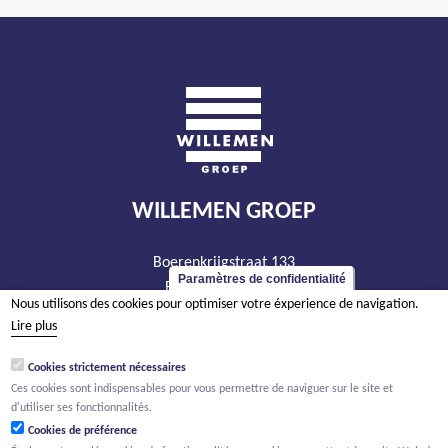
WILLEMEN GROEP
Boerenkrijgstraat 133
Paramètres de confidentialité
BE - 2800 Malines
Nous utilisons des cookies pour optimiser votre éxperience de navigation.
tél +32 15 569 965
Lire plus
groep@willemen.be
Cookies strictement nécessaires
TVA BE 0466.256.432
Ces cookies sont indispensables pour vous permettre de naviguer sur le site et
RPM Anvers, département Malines
d'utiliser ses fonctionnalités.
Cookies de préférence