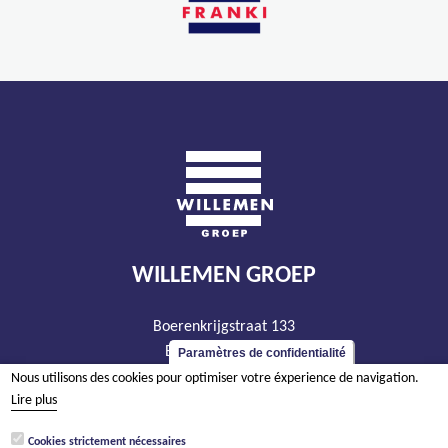
WILLEMEN GROEP
Boerenkrijgstraat 133
BE - 2800 Malines
Paramètres de confidentialité
tél +32 15 569 965
Nous utilisons des cookies pour optimiser votre éxperience de navigation.
Lire plus
groep@willemen.be
TVA BE 0466.256.432
Cookies strictement nécessaires