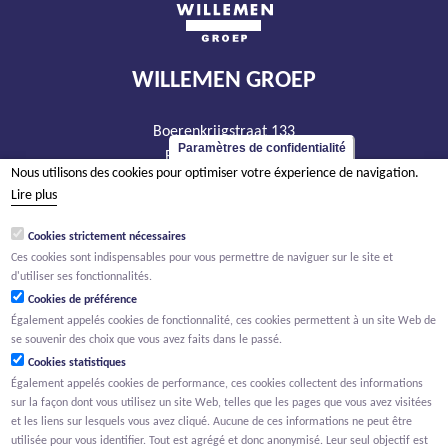
WILLEMEN GROEP
Boerenkrijgstraat 133
Paramètres de confidentialité
BE - 2800 Malines
Nous utilisons des cookies pour optimiser votre éxperience de navigation.
tél +32 15 569 965
Lire plus
groep@willemen.be
Cookies strictement nécessaires
TVA BE 0466.256.432
Ces cookies sont indispensables pour vous permettre de naviguer sur le site et
RPM Anvers, département Malines
d'utiliser ses fonctionnalités.
Cookies de préférence
Également appelés cookies de fonctionnalité, ces cookies permettent à un site Web de
se souvenir des choix que vous avez faits dans le passé.
Cookies statistiques
Également appelés cookies de performance, ces cookies collectent des informations
sur la façon dont vous utilisez un site Web, telles que les pages que vous avez visitées
et les liens sur lesquels vous avez cliqué. Aucune de ces informations ne peut être
utilisée pour vous identifier. Tout est agrégé et donc anonymisé. Leur seul objectif est