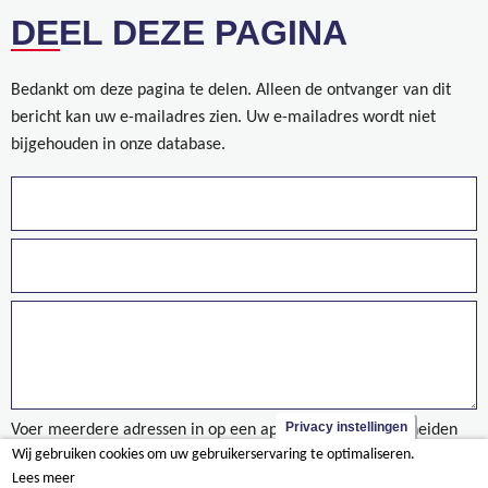
DEEL DEZE PAGINA
Bedankt om deze pagina te delen. Alleen de ontvanger van dit
bericht kan uw e-mailadres zien. Uw e-mailadres wordt niet
bijgehouden in onze database.
Privacy instellingen
Voer meerdere adressen in op een aparte regels of gescheiden
Wij gebruiken cookies om uw gebruikerservaring te optimaliseren.
door een komma.
Lees meer
Bekijk de vorderingen van de Belgische ambassade in Kinshasa