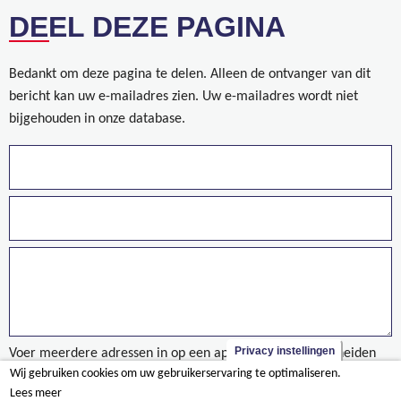
DEEL DEZE PAGINA
Bedankt om deze pagina te delen. Alleen de ontvanger van dit
bericht kan uw e-mailadres zien. Uw e-mailadres wordt niet
bijgehouden in onze database.
Privacy instellingen
Voer meerdere adressen in op een aparte regels of gescheiden
Wij gebruiken cookies om uw gebruikerservaring te optimaliseren.
door een komma.
Lees meer
Ontdek onze nieuwe groepsbrochure