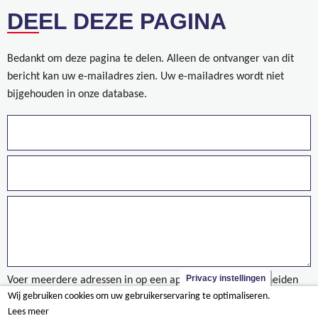
DEEL DEZE PAGINA
Bedankt om deze pagina te delen. Alleen de ontvanger van dit
bericht kan uw e-mailadres zien. Uw e-mailadres wordt niet
bijgehouden in onze database.
Privacy instellingen
Voer meerdere adressen in op een aparte regels of gescheiden
Wij gebruiken cookies om uw gebruikerservaring te optimaliseren.
door een komma.
Lees meer
Vernieuwd treinstation in Diest officieel ingehuldigd