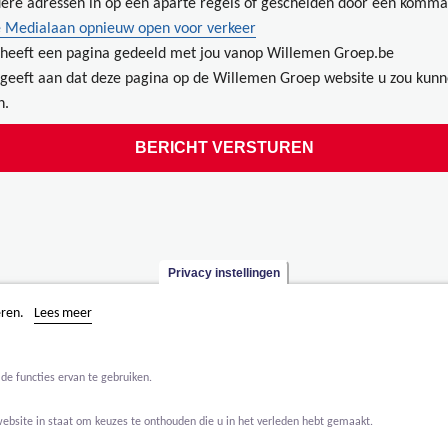
ere adressen in op een aparte regels of gescheiden door een komma
 Medialaan opnieuw open voor verkeer
heeft een pagina gedeeld met jou vanop Willemen Groep.be
geeft aan dat deze pagina op de Willemen Groep website u zou kun
n.
Privacy instellingen
eren.
Lees meer
de functies ervan te gebruiken.
website in staat om keuzes te onthouden die u in het verleden hebt gemaakt.