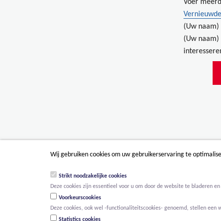
Voer meerd
Vernieuwde
(Uw naam) 
(Uw naam) 
interessere
Wij gebruiken cookies om uw gebruikerservaring te optimalis
Strikt noodzakelijke cookies
Deze cookies zijn essentieel voor u om door de website te bladeren en 
Voorkeurscookies
Deze cookies, ook wel -functionaliteitscookies- genoemd, stellen een 
Statistics cookies