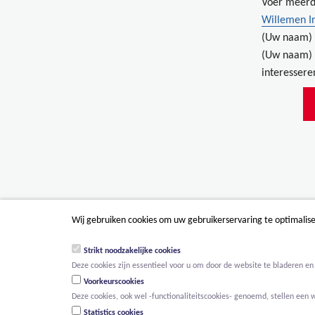
Voer meerd
Willemen I
(Uw naam) 
(Uw naam) 
interessere
Wij gebruiken cookies om uw gebruikerservaring te optimalis
Strikt noodzakelijke cookies
Deze cookies zijn essentieel voor u om door de website te bladeren en 
Voorkeurscookies
Deze cookies, ook wel -functionaliteitscookies- genoemd, stellen een 
Statistics cookies