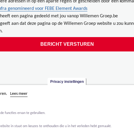
ere adressen in op een aparte regels of gescheiden door een komma
nfra genomineerd voor FEBE Element Awards
heeft een pagina gedeeld met jou vanop Willemen Groep.be
geeft aan dat deze pagina op de Willemen Groep website u zou kun
n.
Privacy instellingen
eren.
Lees meer
de functies ervan te gebruiken.
website in staat om keuzes te onthouden die u in het verleden hebt gemaakt.