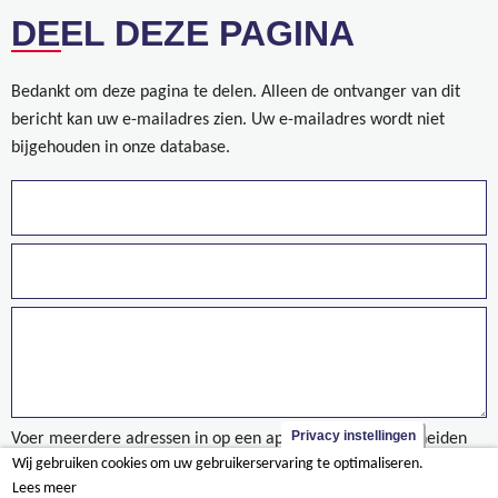
DEEL DEZE PAGINA
Bedankt om deze pagina te delen. Alleen de ontvanger van dit
bericht kan uw e-mailadres zien. Uw e-mailadres wordt niet
bijgehouden in onze database.
Privacy instellingen
Voer meerdere adressen in op een aparte regels of gescheiden
Wij gebruiken cookies om uw gebruikerservaring te optimaliseren.
door een komma.
Lees meer
WZC Het Hof is officieel ingehuldigd