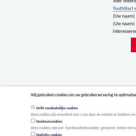
Voer meerd
YouthStart 
(Uw naam) 
(Uw naam) 
interessere
Wij gebruiken cookies om uw gebruikerservaring te optimalis
Strikt noodzakelijke cookies
Deze cookies zijn essentieel voor u om door de website te bladeren en 
Voorkeurscookies
Deze cookies, ook wel -functionaliteitscookies- genoemd, stellen een 
Statistics cookies