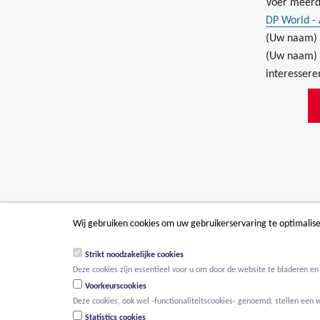
Voer meerd
DP World -
(Uw naam) 
(Uw naam) 
interessere
Wij gebruiken cookies om uw gebruikerservaring te optimalis
Strikt noodzakelijke cookies
Deze cookies zijn essentieel voor u om door de website te bladeren en 
Voorkeurscookies
Deze cookies, ook wel -functionaliteitscookies- genoemd, stellen een 
Statistics cookies