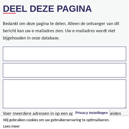
DEEL DEZE PAGINA
Bedankt om deze pagina te delen. Alleen de ontvanger van dit
bericht kan uw e-mailadres zien. Uw e-mailadres wordt niet
bijgehouden in onze database.
Privacy instellingen
Voer meerdere adressen in op een aparte regels of gescheiden
Wij gebruiken cookies om uw gebruikerservaring te optimaliseren.
door een komma.
Lees meer
projet/bureaux-lalliance-braine-lalleud