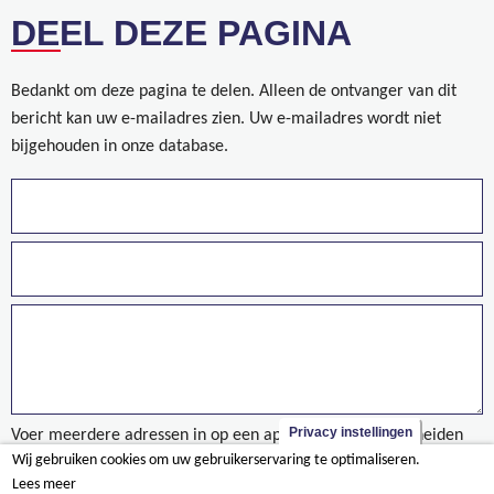
DEEL DEZE PAGINA
Bedankt om deze pagina te delen. Alleen de ontvanger van dit
bericht kan uw e-mailadres zien. Uw e-mailadres wordt niet
bijgehouden in onze database.
Privacy instellingen
Voer meerdere adressen in op een aparte regels of gescheiden
Wij gebruiken cookies om uw gebruikerservaring te optimaliseren.
door een komma.
Lees meer
projet/centre-hospitalier-epicura-hornu