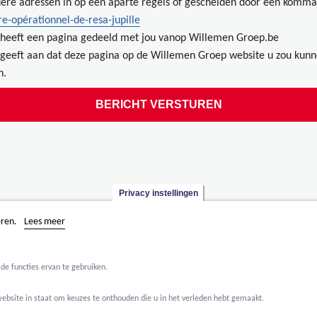
ere adressen in op een aparte regels of gescheiden door een komma
re-opérationnel-de-resa-jupille
heeft een pagina gedeeld met jou vanop Willemen Groep.be
geeft aan dat deze pagina op de Willemen Groep website u zou kun
n.
Privacy instellingen
eren.
Lees meer
de functies ervan te gebruiken.
website in staat om keuzes te onthouden die u in het verleden hebt gemaakt.