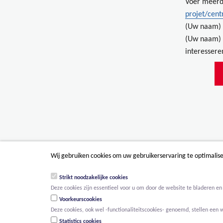
Voer meerd
projet/cent
(Uw naam) 
(Uw naam) 
interessere
Wij gebruiken cookies om uw gebruikerservaring te optimalis
Strikt noodzakelijke cookies
Deze cookies zijn essentieel voor u om door de website te bladeren en 
Voorkeurscookies
Deze cookies, ook wel -functionaliteitscookies- genoemd, stellen een 
Statistics cookies