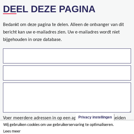
DEEL DEZE PAGINA
Bedankt om deze pagina te delen. Alleen de ontvanger van dit
bericht kan uw e-mailadres zien. Uw e-mailadres wordt niet
bijgehouden in onze database.
Privacy instellingen
Voer meerdere adressen in op een aparte regels of gescheiden
Wij gebruiken cookies om uw gebruikerservaring te optimaliseren.
door een komma.
Lees meer
projet/clinique-notre-dame-des-anges-liège