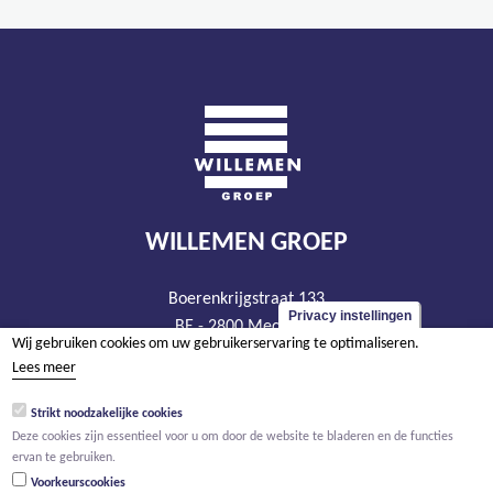
WILLEMEN GROEP
Boerenkrijgstraat 133
Privacy instellingen
BE - 2800 Mechelen
Wij gebruiken cookies om uw gebruikerservaring te optimaliseren.
tel +32 15 569 965
Lees meer
groep@willemen.be
Strikt noodzakelijke cookies
BTW BE 0466.256.432
Deze cookies zijn essentieel voor u om door de website te bladeren en de functies
RPR Antwerpen, afdeling Mechelen
ervan te gebruiken.
Voorkeurscookies