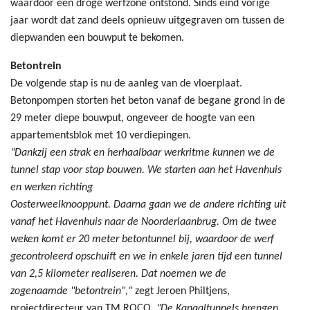
waardoor een droge werfzone ontstond. Sinds eind vorige
jaar wordt dat zand deels opnieuw uitgegraven om tussen de
diepwanden een bouwput te bekomen.
Betontrein
De volgende stap is nu de aanleg van de vloerplaat.
Betonpompen storten het beton vanaf de begane grond in de
29 meter diepe bouwput, ongeveer de hoogte van een
appartementsblok met 10 verdiepingen.
"Dankzij een strak en herhaalbaar werkritme kunnen we de
tunnel stap voor stap bouwen. We starten aan het Havenhuis
en werken richting
Oosterweelknooppunt. Daarna gaan we de andere richting uit
vanaf het Havenhuis naar de Noorderlaanbrug. Om de twee
weken komt er 20 meter betontunnel bij, waardoor de werf
gecontroleerd opschuift en we in enkele jaren tijd een tunnel
van 2,5 kilometer realiseren. Dat noemen we de
zogenaamde "betontrein","
zegt Jeroen Philtjens,
projectdirecteur van TM ROCO.
"De Kanaaltunnels brengen