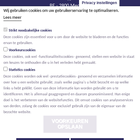
Privacy instellingen
BE - 2800 Mechelen
Wij gebruiken cookies om uw gebruikerservaring te optimaliseren.
tel +32 15 569 965
Lees meer
groep@willemen.be
Strikt noodzakelijke cookies
BTW BE 0466.256.432
Deze cookies zijn essentieel voor u om door de website te bladeren en de functies
RPR Antwerpen, afdeling Mechelen
ervan te gebruiken.
Voorkeurscookies
Deze cookies, ook wel -functionaliteitscookies- genoemd, stellen een website in staat
om keuzes te onthouden die u in het verleden hebt gemaakt.
Statistics cookies
Deze cookies worden ook wel -prestatiecookies- genoemd en verzamelen informatie
over hoe u een website gebruikt, zoals welke pagina's u hebt bezocht en op welke
links u hebt geklikt. Geen van deze informatie kan worden gebruikt om u te
identificeren. Het is allemaal geaggregeerd en daarom geanonimiseerd. Hun enige
doel is het verbeteren van de websitefuncties. Dit omvat cookies van analyseservices
van derden, zolang de cookies voor exclusief gebruik zijn van de eigenaar van de
bezochte website.
VOORKEUREN
OPSLAAN