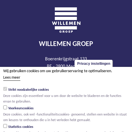
WILLEMEN GROEP
Boerenkrijgstraat 133
Privacy instellingen
BE - 2800 Mechelen
Wij gebruiken cookies om uw gebruikerservaring te optimaliseren.
tel +32 15 569 965
Lees meer
groep@willemen.be
Strikt noodzakelijke cookies
BTW BE 0466.256.432
Deze cookies zijn essentieel voor u om door de website te bladeren en de functies
RPR Antwerpen, afdeling Mechelen
ervan te gebruiken.
Voorkeurscookies
Deze cookies, ook wel -functionaliteitscookies- genoemd, stellen een website in staat
om keuzes te onthouden die u in het verleden hebt gemaakt.
Statistics cookies