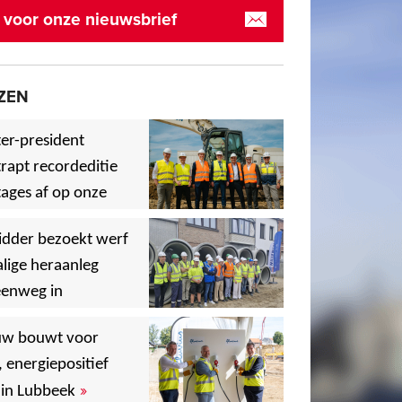
in voor onze nieuwsbrief
ZEN
er-president
rapt recordeditie
ages af op onze
»
,
idder bezoekt werf
lige heraanleg
eenweg in
,
,
uw bouwt voor
, energiepositief
»
in Lubbeek