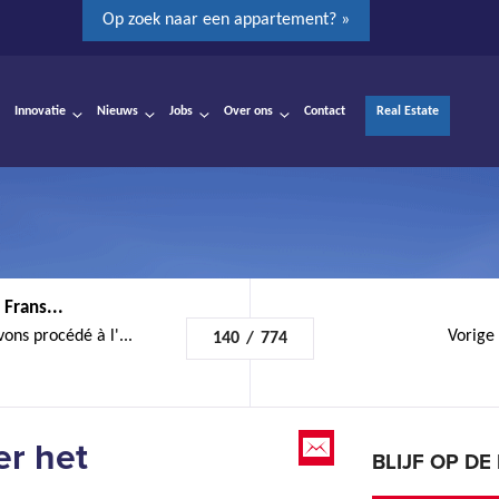
Op zoek naar een appartement? »
Innovatie
Nieuws
Jobs
Over ons
Contact
Real Estate
 Frans...
ons procédé à l'...
Vorige
140
/
774
r het
BLIJF OP D