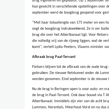
brug ingevaren en geplaatst. Op 1 september t
hun gewicht in verschillende opstellingen over 
september werd de boogbrug geopend voor gemo
“Met haar totaallengte van 175 meter en een h
oogt de boogbrug indrukwekkend. Ze is ver buite
brug die over het Albertkanaal ligt. Voor fietser
die volledig vrij van de rijweg liggen, wat de v
komt”, vertelt Lydia Peeters, Vlaams minister v
Afbraak brug Paal-Tervant
Fietsers blijven tot de afbraak van de oude bru
gebruiken. De nieuwe fietstunnel onder de Lu
worden genomen. Eind september is de nieuwe br
Nu de brug in Beringen open is voor auto- en vra
de brug in Paal-Tervant. Ook daar bouwt via T A
Albertkanaal. Inmiddels zijn vier van de acht bru
Lummen, Herentals, Meerhout-Vorst en nu dus o