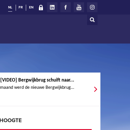
NL
FR
EN
Zoeken
Zoekveld
[VIDEO] Bergwijkbrug schuift naar...
 maand werd de nieuwe Bergwijkbrug...
E HOOGTE