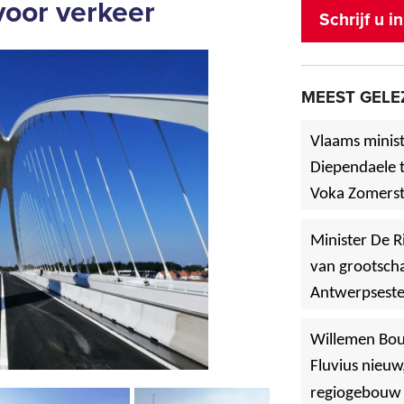
voor verkeer
Schrijf u 
MEEST GELE
Vlaams minist
Diependaele t
Voka Zomerst
werf in Asse
Minister De R
van grootscha
Antwerpsest
»
Hoboken
Willemen Bo
Fluvius nieuw
regiogebouw 