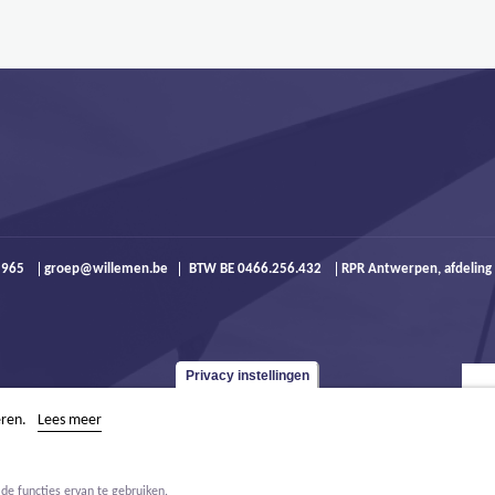
9 965
groep@willemen.be
BTW BE 0466.256.432
RPR Antwerpen, afdeling
Privacy instellingen
eren.
Lees meer
de functies ervan te gebruiken.