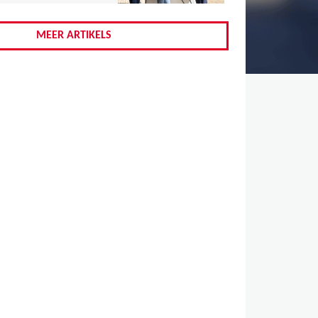
,
,
MEER ARTIKELS
,
,
,
,
,