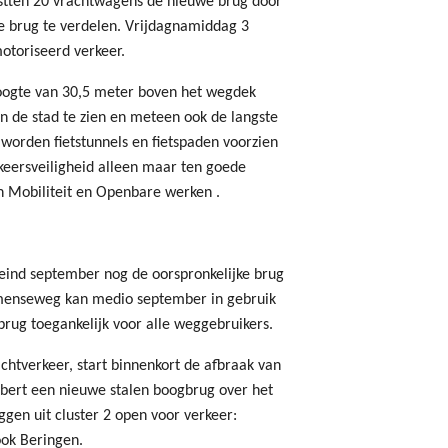
estten 20 vrachtwagens de nieuwe brug door
de brug te verdelen. Vrijdagnamiddag 3
toriseerd verkeer.
oogte van 30,5 meter boven het wegdek
n de stad te zien en meteen ook de langste
s worden fietstunnels en fietspaden voorzien
erkeersveiligheid alleen maar ten goede
an Mobiliteit en Openbare werken .
g eind september nog de oorspronkelijke brug
mmenseweg kan medio september in gebruik
ug toegankelijk voor alle weggebruikers.
chtverkeer, start binnenkort de afbraak van
lbert een nieuwe stalen boogbrug over het
ggen uit cluster 2 open voor verkeer:
ok Beringen.