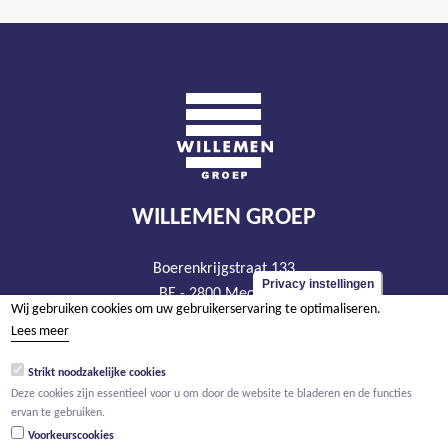
WILLEMEN GROEP
Boerenkrijgstraat 133
Privacy instellingen
BE - 2800 Mechelen
Wij gebruiken cookies om uw gebruikerservaring te optimaliseren.
tel +32 15 569 965
Lees meer
groep@willemen.be
Strikt noodzakelijke cookies
BTW BE 0466.256.432
Deze cookies zijn essentieel voor u om door de website te bladeren en de functies
RPR Antwerpen, afdeling Mechelen
ervan te gebruiken.
Voorkeurscookies