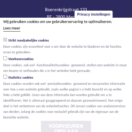
Boerenkrijgstraat 133
Privacy instellingen
BE - 2800 Mechelen
Wij gebruiken cookies om uw gebruikerservaring te optimaliseren.
tel +32 15 569 965
Lees meer
groep@willemen.be
Strikt noodzakelijke cookies
BTW BE 0466.256.432
Deze cookies zijn essentieel voor u om door de website te bladeren en de functies
RPR Antwerpen, afdeling Mechelen
ervan te gebruiken.
Voorkeurscookies
Deze cookies, ook wel -functionaliteitscookies- genoemd, stellen een website in staat
om keuzes te onthouden die u in het verleden hebt gemaakt.
Statistics cookies
Deze cookies worden ook wel -prestatiecookies- genoemd en verzamelen informatie
over hoe u een website gebruikt, zoals welke pagina's u hebt bezocht en op welke
links u hebt geklikt. Geen van deze informatie kan worden gebruikt om u te
identificeren. Het is allemaal geaggregeerd en daarom geanonimiseerd. Hun enige
doel is het verbeteren van de websitefuncties. Dit omvat cookies van analyseservices
van derden, zolang de cookies voor exclusief gebruik zijn van de eigenaar van de
bezochte website.
VOORKEUREN
OPSLAAN