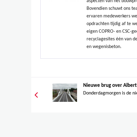
aspecten van het bouwpr
Bovendien schuwt ons te
ervaren medewerkers we
opdrachten tijdig af te w
eigen COPRO- en CSC-gec
recyclagesites één van de
en wegenisbeton.
Nieuwe brug over Albertk
Donderdagmorgen is de nie