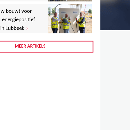
,
uw bouwt voor
,
, energiepositief
»
in Lubbeek
,
,
MEER ARTIKELS
,
,
,
,
,