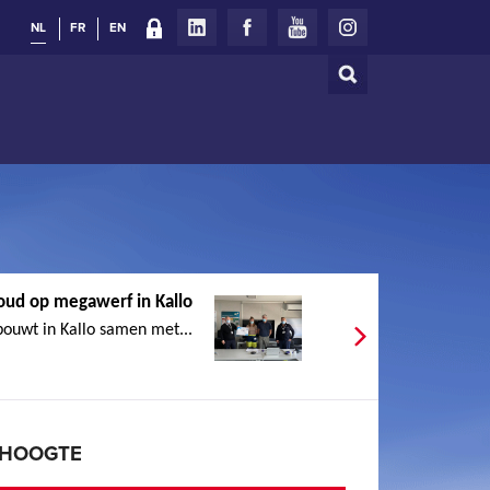
NL
FR
EN
Zoeken
Zoekveld
oud op megawerf in Kallo
bouwt in Kallo samen met...
E HOOGTE