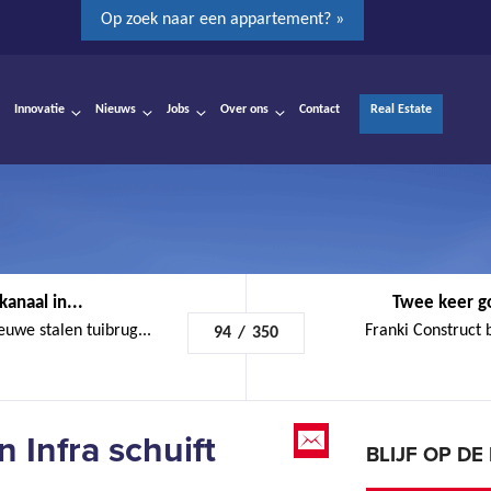
Op zoek naar een appartement? »
Innovatie
Nieuws
Jobs
Over ons
Contact
Real Estate
anaal in...
Twee keer g
uwe stalen tuibrug...
Franki Construct 
94
/
350
 Infra schuift
BLIJF OP D