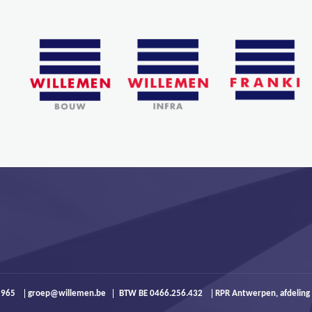
9 965
groep@willemen.be
BTW BE 0466.256.432
RPR Antwerpen, afdeling