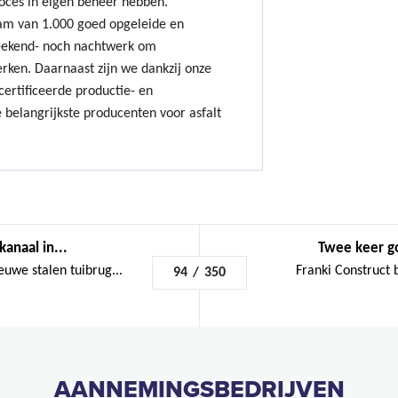
oces in eigen beheer hebben.
am van 1.000 goed opgeleide en
ekend- noch nachtwerk om
erken. Daarnaast zijn we dankzij onze
ertificeerde productie- en
 belangrijkste producenten voor asfalt
anaal in...
Twee keer g
uwe stalen tuibrug...
Franki Construct 
94
/
350
AANNEMINGSBEDRIJVEN