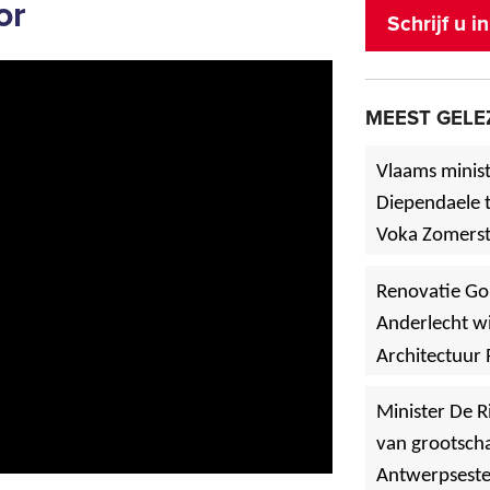
or
Schrijf u 
MEEST GELE
Vlaams minist
Diependaele t
Voka Zomerst
werf in Asse
Renovatie Go
Anderlecht wi
Architectuur 
Minister De R
van grootscha
Antwerpsest