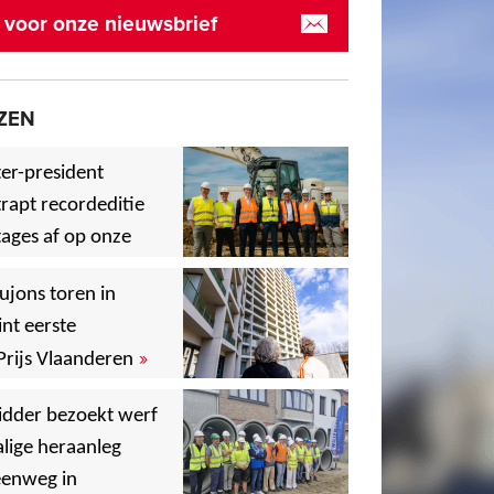
in voor onze nieuwsbrief
ZEN
er-president
rapt recordeditie
ages af op onze
»
,
ujons toren in
nt eerste
»
Prijs Vlaanderen
,
idder bezoekt werf
lige heraanleg
,
,
eenweg in