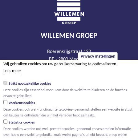
WILLEMEN GROEP
Boerenkrijgstraat 133
Privacy instellingen
BE - 2800 Mechelen
Wij gebruiken cookies om uw gebruikerservaring te optimaliseren.
tel +32 15 569 965
Lees meer
groep@willemen.be
Strikt noodzakelijke cookies
BTW BE 0466.256.432
Deze cookies zijn essentieel voor u om door de website te bladeren en de functies
RPR Antwerpen, afdeling Mechelen
ervan te gebruiken.
Voorkeurscookies
Deze cookies, ook wel -functionaliteitscookies- genoemd, stellen een website in staat
om keuzes te onthouden die u in het verleden hebt gemaakt.
Statistics cookies
Deze cookies worden ook wel -prestatiecookies- genoemd en verzamelen informatie
over hoe u een website gebruikt, zoals welke pagina's u hebt bezocht en op welke