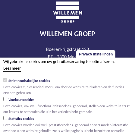
WILLEMEN GROEP
Boerenkrijgstraat 133
Privacy instellingen
BE - 2800 Mechelen
Wij gebruiken cookies om uw gebruikerservaring te optimaliseren.
tel +32 15 569 965
Lees meer
groep@willemen.be
Strikt noodzakelijke cookies
BTW BE 0466.256.432
Deze cookies zijn essentieel voor u om door de website te bladeren en de functies
RPR Antwerpen, afdeling Mechelen
ervan te gebruiken.
Voorkeurscookies
Deze cookies, ook wel -functionaliteitscookies- genoemd, stellen een website in staat
om keuzes te onthouden die u in het verleden hebt gemaakt.
Statistics cookies
Deze cookies worden ook wel -prestatiecookies- genoemd en verzamelen informatie
over hoe u een website gebruikt, zoals welke pagina's u hebt bezocht en op welke