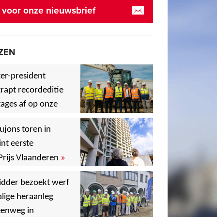
in voor onze nieuwsbrief
ZEN
er-president
rapt recordeditie
ages af op onze
»
,
ujons toren in
nt eerste
»
Prijs Vlaanderen
,
idder bezoekt werf
lige heraanleg
,
,
eenweg in