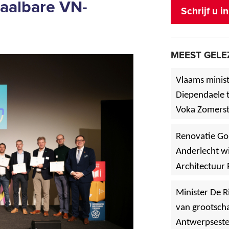
aalbare VN-
Schrijf u 
MEEST GELE
Vlaams minist
Diependaele t
Voka Zomerst
werf in Asse
Renovatie Go
Anderlecht wi
Architectuur 
Minister De R
van grootscha
Antwerpsest