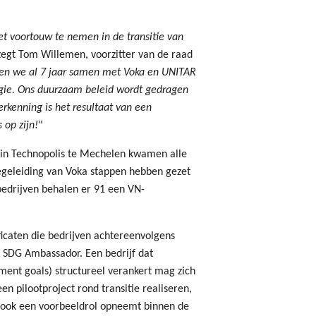
et voortouw te nemen in de transitie van
zegt Tom Willemen, voorzitter van de raad
n we al 7 jaar samen met Voka en UNITAR
egie. Ons duurzaam beleid wordt gedragen
rkenning is het resultaat van een
 op zijn!
"
n Technopolis te Mechelen kwamen alle
egeleiding van Voka stappen hebben gezet
bedrijven behalen er 91 een VN-
icaten die bedrijven achtereenvolgens
SDG Ambassador. Een bedrijf dat
ment goals) structureel verankert mag zich
n pilootproject rond transitie realiseren,
ook een voorbeeldrol opneemt binnen de