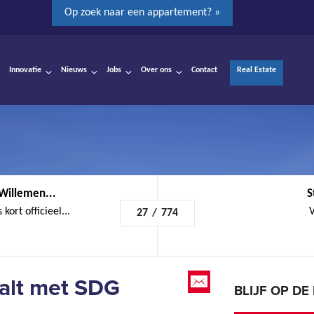
Op zoek naar een appartement? »
Innovatie
Nieuws
Jobs
Over ons
Contact
Real Estate
Willemen...
S
kort officieel...
V
27
/
774
alt met SDG
BLIJF OP D