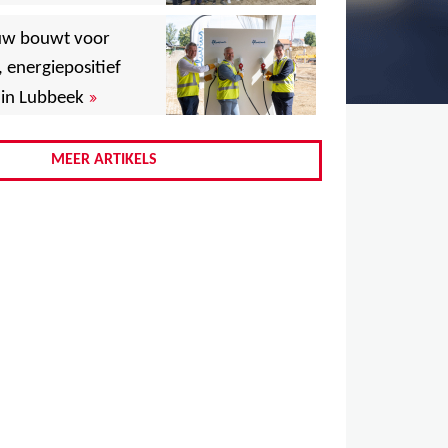
,
uw bouwt voor
,
, energiepositief
»
in Lubbeek
,
,
MEER ARTIKELS
,
,
,
,
,