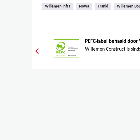
Willemen Infra
Nowa
Franki
Willemen Bo
PEFC-label behaald door 
Willemen Construct is sinds 