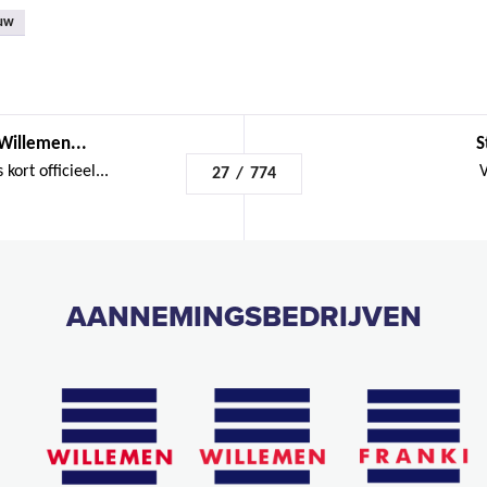
uw
Willemen...
S
kort officieel...
V
27
/
774
AANNEMINGSBEDRIJVEN