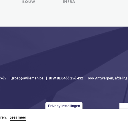
9 965
groep@willemen.be
BTW BE 0466.256.432
RPR Antwerpen, afdeling
Privacy instellingen
eren.
Lees meer