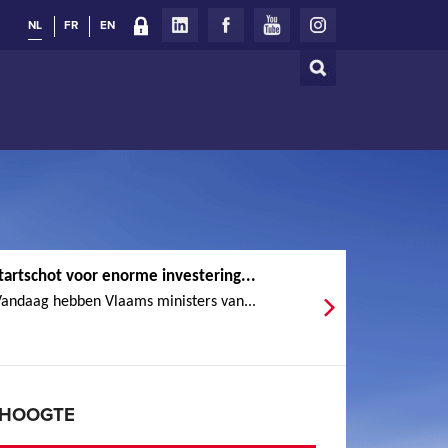
NL
FR
EN
Zoeken
Zoekveld
tartschot voor enorme investering...
andaag hebben Vlaams ministers van...
E HOOGTE