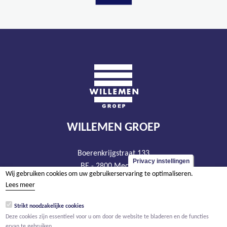
WILLEMEN GROEP
Boerenkrijgstraat 133
Privacy instellingen
BE - 2800 Mechelen
Wij gebruiken cookies om uw gebruikerservaring te optimaliseren.
tel +32 15 569 965
Lees meer
groep@willemen.be
Strikt noodzakelijke cookies
BTW BE 0466.256.432
Deze cookies zijn essentieel voor u om door de website te bladeren en de functies
RPR Antwerpen, afdeling Mechelen
ervan te gebruiken.