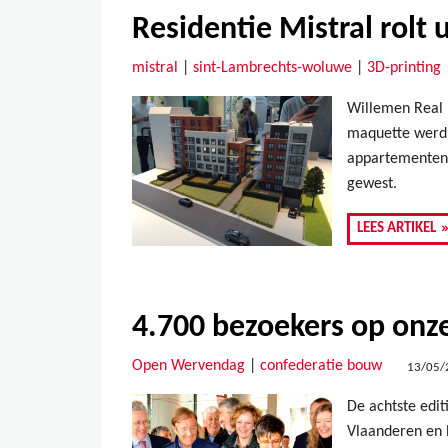
Residentie Mistral rolt 
mistral
|
sint-Lambrechts-woluwe
|
3D-printing
Willemen Real E
maquette werd o
appartementen 
gewest.
LEES ARTIKEL
4.700 bezoekers op onz
Open Wervendag
|
confederatie bouw
13/05/
De achtste edi
Vlaanderen en 