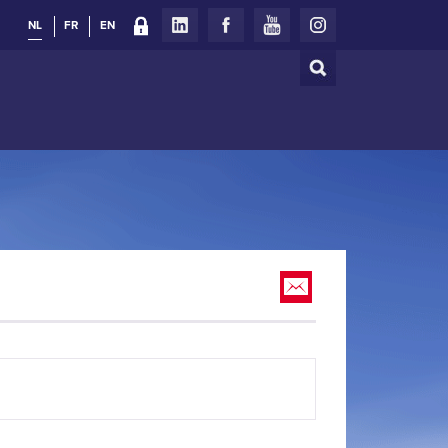
NL
FR
EN
Zoeken
Zoekveld