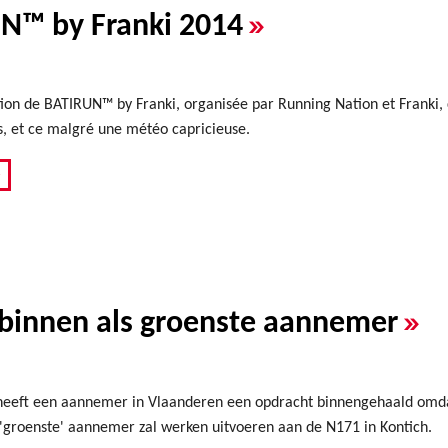
»
N™ by Franki 2014
ion de BATIRUN™ by Franki, organisée par Running Nation et Franki, ce
s, et ce malgré une météo capricieuse.
»
»
binnen als groenste aannemer
 heeft een aannemer in Vlaanderen een opdracht binnengehaald omdat
 'groenste' aannemer zal werken uitvoeren aan de N171 in Kontich.