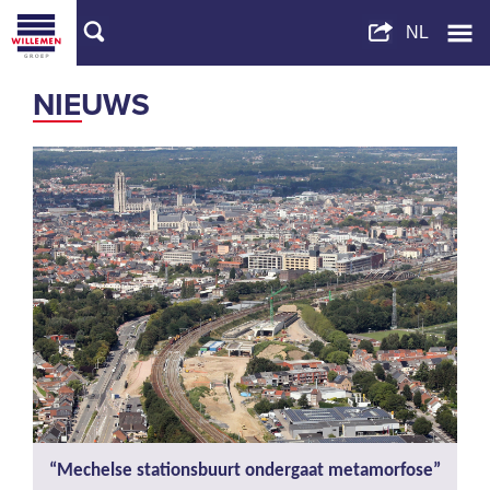
NIEUWS
“Mechelse stationsbuurt ondergaat metamorfose”