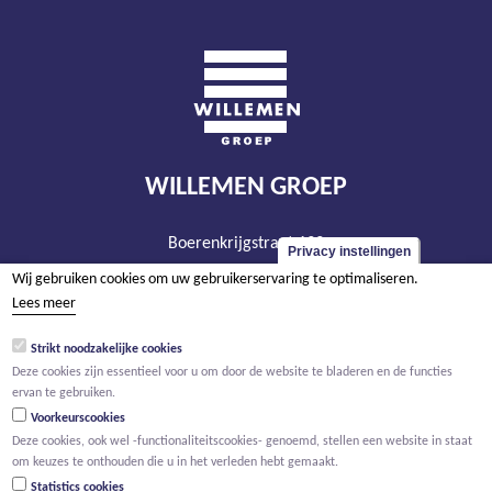
WILLEMEN GROEP
Boerenkrijgstraat 133
Privacy instellingen
BE - 2800 Mechelen
Wij gebruiken cookies om uw gebruikerservaring te optimaliseren.
tel +32 15 569 965
Lees meer
groep@willemen.be
Strikt noodzakelijke cookies
BTW BE 0466.256.432
Deze cookies zijn essentieel voor u om door de website te bladeren en de functies
ervan te gebruiken.
RPR Antwerpen, afdeling Mechelen
Voorkeurscookies
Deze cookies, ook wel -functionaliteitscookies- genoemd, stellen een website in staat
om keuzes te onthouden die u in het verleden hebt gemaakt.
Statistics cookies