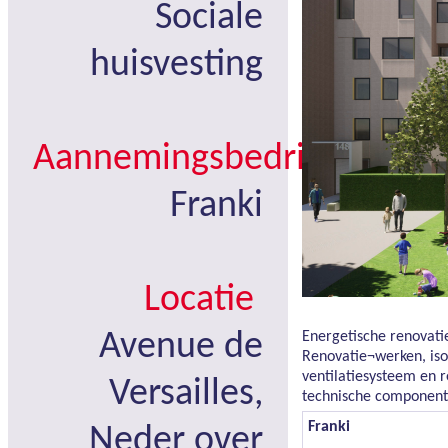
Sociale
huisvesting
Aannemingsbedrijf
Franki
Locatie
Avenue de
Energetische renovati
Renovatie¬werken, isol
ventilatiesysteem en 
Versailles,
technische component
Franki
Neder over