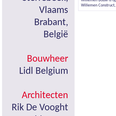
Willemen Bouw is op 
Willemen Construct, 
Vlaams
Brabant,
België
Bouwheer
Lidl Belgium
Architecten
Rik De Vooght