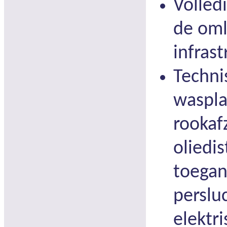
Volled
de om
infrast
Techni
waspla
rookaf
oliedi
toegan
persluc
elektri