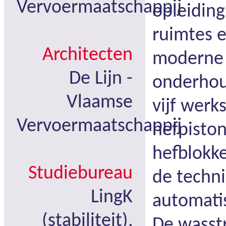
Vervoermaatschappij
opleiding
ruimtes e
Architecten
moderne
De Lijn -
onderhou
Vlaamse
vijf wer
Vervoermaatschappij
hefpiston
hefblokke
Studiebureau
de techni
LingK
automati
(stabiliteit),
De wasstr