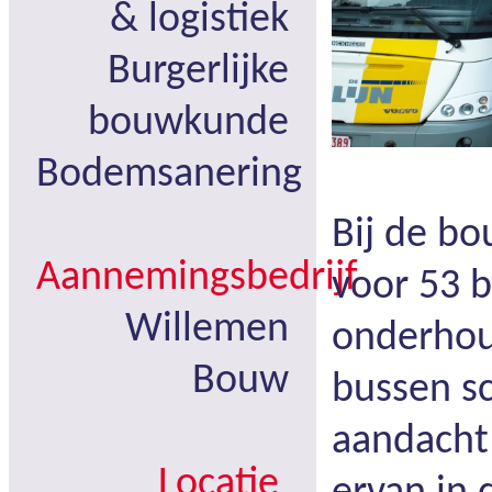
& logistiek
Burgerlijke
bouwkunde
Bodemsanering
Bij de bo
Aannemingsbedrijf
voor 53 
Willemen
onderhou
Bouw
bussen s
aandacht
Locatie