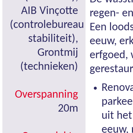
AIB Vinçotte
regen- en
(controlebureau
Een loods
stabiliteit),
eeuw, er
Grontmij
erfgoed,
(technieken)
gerestaur
Renova
Overspanning
parkee
20m
uit he
eeuw, 