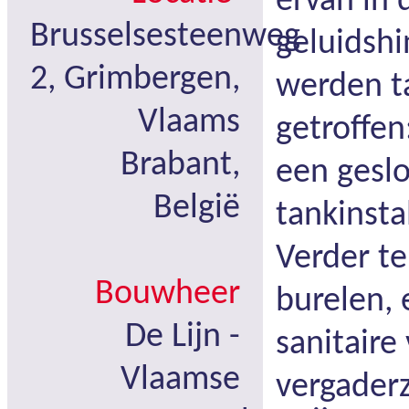
ervan in
Brusselsesteenweg
geluidshi
2, Grimbergen,
werden t
Vlaams
getroffen
Brabant,
een gesl
België
tankinsta
Verder te
Bouwheer
burelen,
De Lijn -
sanitaire
Vlaamse
vergaderz