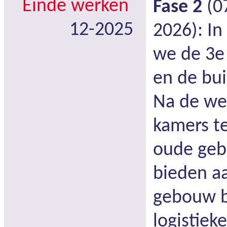
Einde werken
Fase 2
(07
12-2025
2026): In
we de 3e
en de bu
Na de we
kamers te
oude geb
bieden a
gebouw b
logistiek