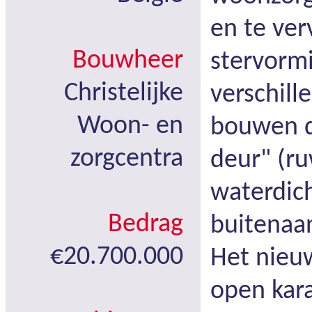
en te ve
Bouwheer
stervorm
Christelijke
verschill
Woon- en
bouwen d
zorgcentra
deur" (r
waterdich
Bedrag
buitenaan
€20.700.000
Het nieu
open kara