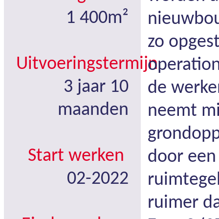
1 400m²
nieuwbou
zo opges
Uitvoeringstermijn
operation
3 jaar 10
de werke
maanden
neemt m
grondoppe
Start werken
door een 
02-2022
ruimtege
ruimer d