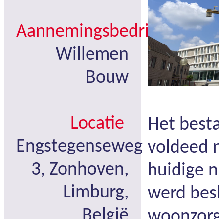
Aannemingsbedrijf
Willemen
Bouw
Locatie
Het best
Engstegenseweg
voldeed 
3, Zonhoven,
huidige 
Limburg,
werd besl
België
woonzorg