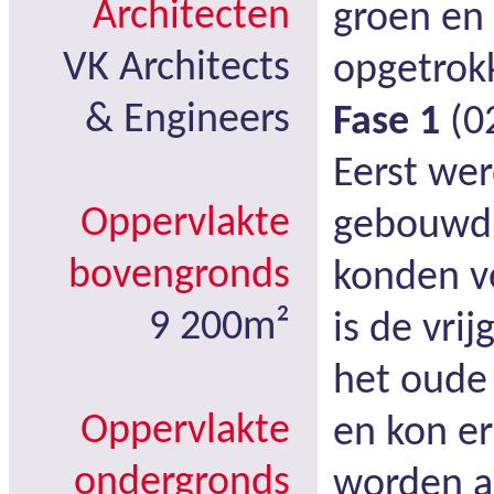
Architecten
groen en 
VK Architects
opgetrok
& Engineers
Fase 1
(0
Eerst we
Oppervlakte
gebouwd 
bovengronds
konden v
9 200m²
is de vri
het oude
Oppervlakte
en kon er
ondergronds
worden a