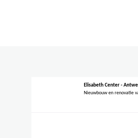
Activiteiten
Projecten
Elisabeth Center - Antw
Nieuwbouw en renovatie van
CIO-CHU - LUIK