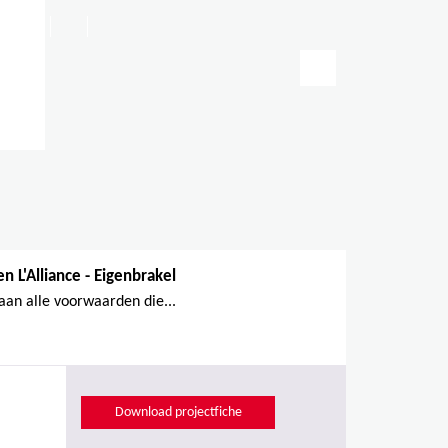
NL
FR
EN
Zoeken
Zoekveld
n L'Alliance - Eigenbrakel
aan alle voorwaarden die...
Download projectfiche