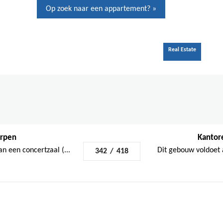
Op zoek naar een appartement? »
Innovatie
Nieuws
Jobs
Over ons
Contact
Real Estate
erpen
Kantore
 een concertzaal (...
Dit gebouw voldoet 
342
/
418