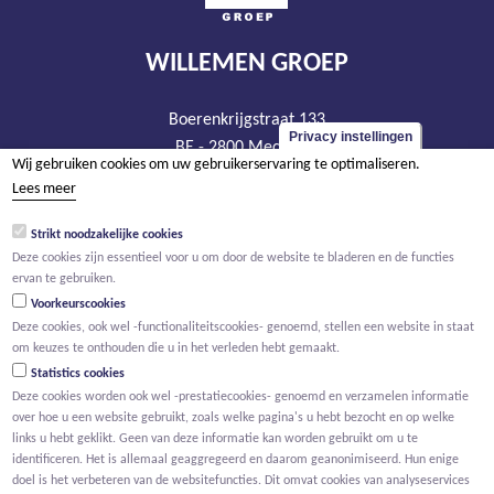
WILLEMEN GROEP
Boerenkrijgstraat 133
Privacy instellingen
BE - 2800 Mechelen
Wij gebruiken cookies om uw gebruikerservaring te optimaliseren.
tel +32 15 569 965
Lees meer
groep@willemen.be
Strikt noodzakelijke cookies
BTW BE 0466.256.432
Deze cookies zijn essentieel voor u om door de website te bladeren en de functies
RPR Antwerpen, afdeling Mechelen
ervan te gebruiken.
Voorkeurscookies
Deze cookies, ook wel -functionaliteitscookies- genoemd, stellen een website in staat
om keuzes te onthouden die u in het verleden hebt gemaakt.
Statistics cookies
Deze cookies worden ook wel -prestatiecookies- genoemd en verzamelen informatie
over hoe u een website gebruikt, zoals welke pagina's u hebt bezocht en op welke
links u hebt geklikt. Geen van deze informatie kan worden gebruikt om u te
identificeren. Het is allemaal geaggregeerd en daarom geanonimiseerd. Hun enige
doel is het verbeteren van de websitefuncties. Dit omvat cookies van analyseservices