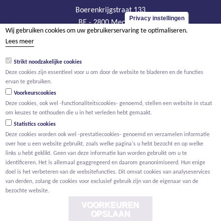
Boerenkrijgstraat 133
Privacy instellingen
BE - 2800 Mechelen
Wij gebruiken cookies om uw gebruikerservaring te optimaliseren.
tel +32 15 569 965
Lees meer
groep@willemen.be
Strikt noodzakelijke cookies
BTW BE 0466.256.432
Deze cookies zijn essentieel voor u om door de website te bladeren en de functies
RPR Antwerpen, afdeling Mechelen
ervan te gebruiken.
Voorkeurscookies
Deze cookies, ook wel -functionaliteitscookies- genoemd, stellen een website in staat
om keuzes te onthouden die u in het verleden hebt gemaakt.
Statistics cookies
Deze cookies worden ook wel -prestatiecookies- genoemd en verzamelen informatie
over hoe u een website gebruikt, zoals welke pagina's u hebt bezocht en op welke
links u hebt geklikt. Geen van deze informatie kan worden gebruikt om u te
identificeren. Het is allemaal geaggregeerd en daarom geanonimiseerd. Hun enige
doel is het verbeteren van de websitefuncties. Dit omvat cookies van analyseservices
van derden, zolang de cookies voor exclusief gebruik zijn van de eigenaar van de
bezochte website.
VOORKEUREN
OPSLAAN