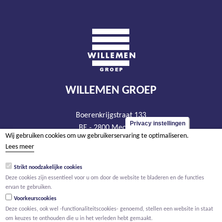
WILLEMEN GROEP
Boerenkrijgstraat 133
Privacy instellingen
BE - 2800 Mechelen
Wij gebruiken cookies om uw gebruikerservaring te optimaliseren.
tel +32 15 569 965
Lees meer
groep@willemen.be
Strikt noodzakelijke cookies
BTW BE 0466.256.432
Deze cookies zijn essentieel voor u om door de website te bladeren en de functies
RPR Antwerpen, afdeling Mechelen
ervan te gebruiken.
Voorkeurscookies
Deze cookies, ook wel -functionaliteitscookies- genoemd, stellen een website in staat
om keuzes te onthouden die u in het verleden hebt gemaakt.